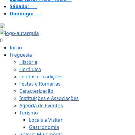
Sábado:
-
-
-
Domingo:
-
-
-
27.2 ºC
Início
Freguesia
História
Heráldica
Lendas e Tradições
Festas e Romarias
Caracterização
Instituições e Associações
Agenda de Eventos
Turismo
Locais a Visitar
Gastronomia
Galeria Multimédia