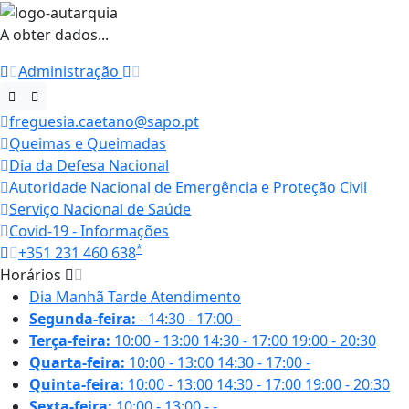
A obter dados...
Administração
freguesia.caetano@sapo.pt
Queimas e Queimadas
Dia da Defesa Nacional
Autoridade Nacional de Emergência e Proteção Civil
Serviço Nacional de Saúde
Covid-19 - Informações
*
+351 231 460 638
Horários
Dia
Manhã
Tarde
Atendimento
Segunda-feira:
-
14:30 - 17:00
-
Terça-feira:
10:00 - 13:00
14:30 - 17:00
19:00 - 20:30
Quarta-feira:
10:00 - 13:00
14:30 - 17:00
-
Quinta-feira:
10:00 - 13:00
14:30 - 17:00
19:00 - 20:30
Sexta-feira:
10:00 - 13:00
-
-