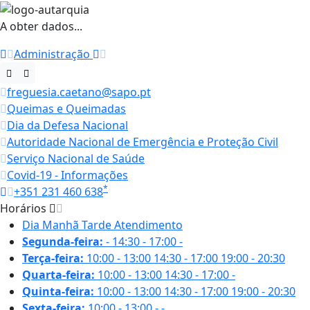
A obter dados...
Administração
freguesia.caetano@sapo.pt
Queimas e Queimadas
Dia da Defesa Nacional
Autoridade Nacional de Emergência e Proteção Civil
Serviço Nacional de Saúde
Covid-19 - Informações
*
+351 231 460 638
Horários
Dia
Manhã
Tarde
Atendimento
Segunda-feira:
-
14:30 - 17:00
-
Terça-feira:
10:00 - 13:00
14:30 - 17:00
19:00 - 20:30
Quarta-feira:
10:00 - 13:00
14:30 - 17:00
-
Quinta-feira:
10:00 - 13:00
14:30 - 17:00
19:00 - 20:30
Sexta-feira:
10:00 - 13:00
-
-