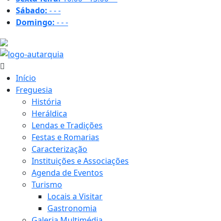
Sábado:
-
-
-
Domingo:
-
-
-
26.8 ºC
Início
Freguesia
História
Heráldica
Lendas e Tradições
Festas e Romarias
Caracterização
Instituições e Associações
Agenda de Eventos
Turismo
Locais a Visitar
Gastronomia
Galeria Multimédia