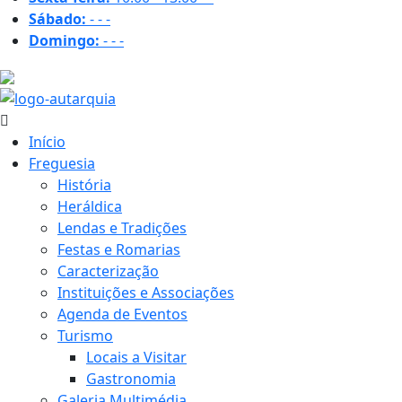
Sábado:
-
-
-
Domingo:
-
-
-
19.6 ºC
Início
Freguesia
História
Heráldica
Lendas e Tradições
Festas e Romarias
Caracterização
Instituições e Associações
Agenda de Eventos
Turismo
Locais a Visitar
Gastronomia
Galeria Multimédia