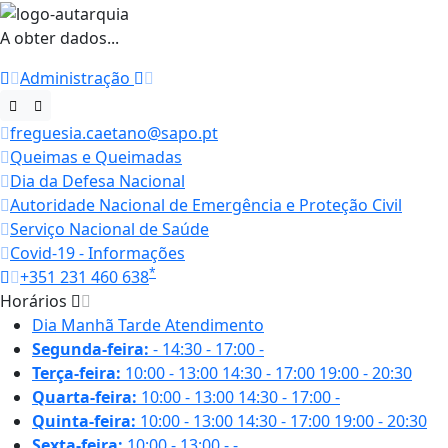
A obter dados...
Administração
freguesia.caetano@sapo.pt
Queimas e Queimadas
Dia da Defesa Nacional
Autoridade Nacional de Emergência e Proteção Civil
Serviço Nacional de Saúde
Covid-19 - Informações
*
+351 231 460 638
Horários
Dia
Manhã
Tarde
Atendimento
Segunda-feira:
-
14:30 - 17:00
-
Terça-feira:
10:00 - 13:00
14:30 - 17:00
19:00 - 20:30
Quarta-feira:
10:00 - 13:00
14:30 - 17:00
-
Quinta-feira:
10:00 - 13:00
14:30 - 17:00
19:00 - 20:30
Sexta-feira:
10:00 - 13:00
-
-