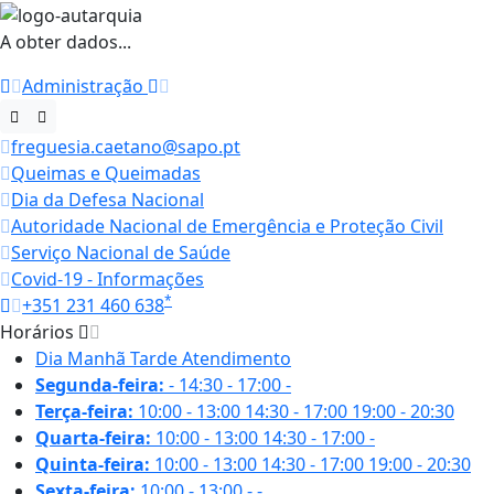
A obter dados...
Administração
freguesia.caetano@sapo.pt
Queimas e Queimadas
Dia da Defesa Nacional
Autoridade Nacional de Emergência e Proteção Civil
Serviço Nacional de Saúde
Covid-19 - Informações
*
+351 231 460 638
Horários
Dia
Manhã
Tarde
Atendimento
Segunda-feira:
-
14:30 - 17:00
-
Terça-feira:
10:00 - 13:00
14:30 - 17:00
19:00 - 20:30
Quarta-feira:
10:00 - 13:00
14:30 - 17:00
-
Quinta-feira:
10:00 - 13:00
14:30 - 17:00
19:00 - 20:30
Sexta-feira:
10:00 - 13:00
-
-