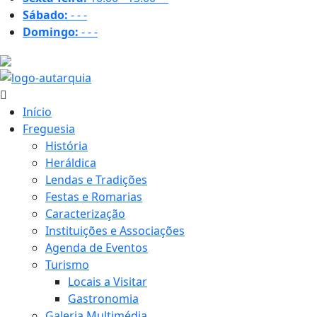
Sábado:
-
-
-
Domingo:
-
-
-
21.8 ºC
Início
Freguesia
História
Heráldica
Lendas e Tradições
Festas e Romarias
Caracterização
Instituições e Associações
Agenda de Eventos
Turismo
Locais a Visitar
Gastronomia
Galeria Multimédia