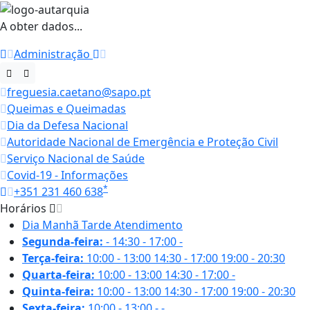
A obter dados...
Administração
freguesia.caetano@sapo.pt
Queimas e Queimadas
Dia da Defesa Nacional
Autoridade Nacional de Emergência e Proteção Civil
Serviço Nacional de Saúde
Covid-19 - Informações
*
+351 231 460 638
Horários
Dia
Manhã
Tarde
Atendimento
Segunda-feira:
-
14:30 - 17:00
-
Terça-feira:
10:00 - 13:00
14:30 - 17:00
19:00 - 20:30
Quarta-feira:
10:00 - 13:00
14:30 - 17:00
-
Quinta-feira:
10:00 - 13:00
14:30 - 17:00
19:00 - 20:30
Sexta-feira:
10:00 - 13:00
-
-