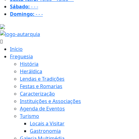
Sábado:
-
-
-
Domingo:
-
-
-
24.7 ºC
Início
Freguesia
História
Heráldica
Lendas e Tradições
Festas e Romarias
Caracterização
Instituições e Associações
Agenda de Eventos
Turismo
Locais a Visitar
Gastronomia
Galeria Multimédia