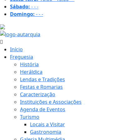
Sábado:
-
-
-
Domingo:
-
-
-
21.8 ºC
Início
Freguesia
História
Heráldica
Lendas e Tradições
Festas e Romarias
Caracterização
Instituições e Associações
Agenda de Eventos
Turismo
Locais a Visitar
Gastronomia
Galeria Multimédia