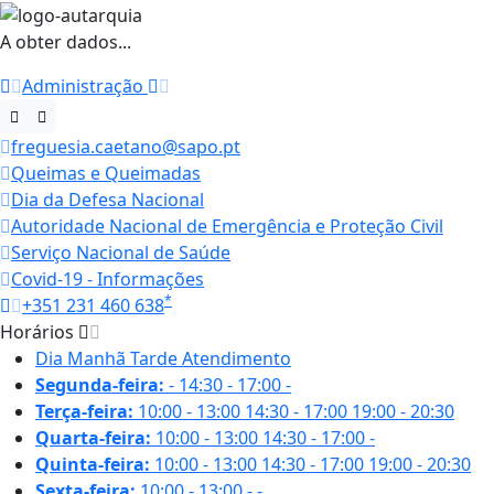
A obter dados...
Administração
freguesia.caetano@sapo.pt
Queimas e Queimadas
Dia da Defesa Nacional
Autoridade Nacional de Emergência e Proteção Civil
Serviço Nacional de Saúde
Covid-19 - Informações
*
+351 231 460 638
Horários
Dia
Manhã
Tarde
Atendimento
Segunda-feira:
-
14:30 - 17:00
-
Terça-feira:
10:00 - 13:00
14:30 - 17:00
19:00 - 20:30
Quarta-feira:
10:00 - 13:00
14:30 - 17:00
-
Quinta-feira:
10:00 - 13:00
14:30 - 17:00
19:00 - 20:30
Sexta-feira:
10:00 - 13:00
-
-