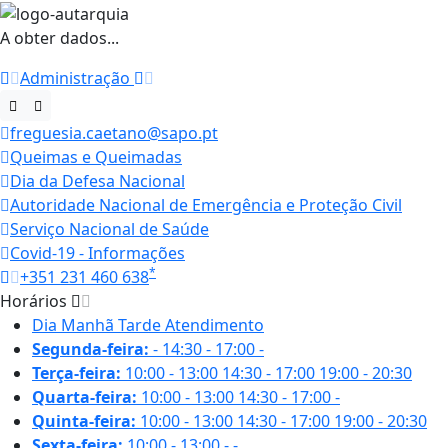
A obter dados...
Administração
freguesia.caetano@sapo.pt
Queimas e Queimadas
Dia da Defesa Nacional
Autoridade Nacional de Emergência e Proteção Civil
Serviço Nacional de Saúde
Covid-19 - Informações
*
+351 231 460 638
Horários
Dia
Manhã
Tarde
Atendimento
Segunda-feira:
-
14:30 - 17:00
-
Terça-feira:
10:00 - 13:00
14:30 - 17:00
19:00 - 20:30
Quarta-feira:
10:00 - 13:00
14:30 - 17:00
-
Quinta-feira:
10:00 - 13:00
14:30 - 17:00
19:00 - 20:30
Sexta-feira:
10:00 - 13:00
-
-