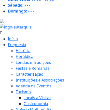
Sábado:
-
-
-
Domingo:
-
-
-
22 ºC
Início
Freguesia
História
Heráldica
Lendas e Tradições
Festas e Romarias
Caracterização
Instituições e Associações
Agenda de Eventos
Turismo
Locais a Visitar
Gastronomia
Galeria Multimédia