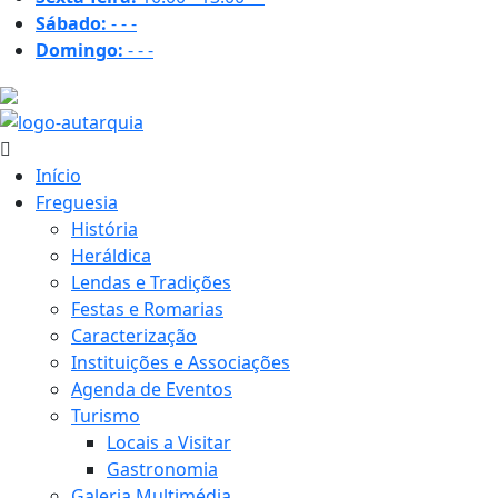
Sábado:
-
-
-
Domingo:
-
-
-
23.2 ºC
Início
Freguesia
História
Heráldica
Lendas e Tradições
Festas e Romarias
Caracterização
Instituições e Associações
Agenda de Eventos
Turismo
Locais a Visitar
Gastronomia
Galeria Multimédia