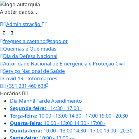
A obter dados...
Administração
freguesia.caetano@sapo.pt
Queimas e Queimadas
Dia da Defesa Nacional
Autoridade Nacional de Emergência e Proteção Civil
Serviço Nacional de Saúde
Covid-19 - Informações
*
+351 231 460 638
Horários
Dia
Manhã
Tarde
Atendimento
Segunda-feira:
-
14:30 - 17:00
-
Terça-feira:
10:00 - 13:00
14:30 - 17:00
19:00 - 20:30
Quarta-feira:
10:00 - 13:00
14:30 - 17:00
-
Quinta-feira:
10:00 - 13:00
14:30 - 17:00
19:00 - 20:30
Sexta-feira:
10:00 - 13:00
-
-