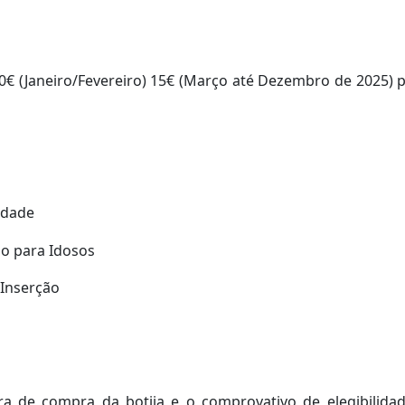
 (Janeiro/Fevereiro) 15€ (Março até Dezembro de 2025) po
cidade
io para Idosos
 Inserção
a de compra da botija e o comprovativo de elegibilida