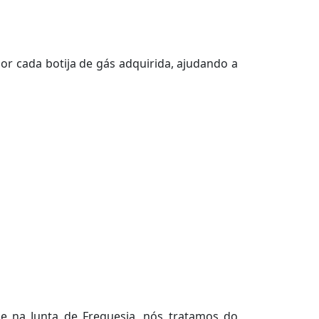
r cada botija de gás adquirida, ajudando a
de na Junta de Freguesia, nós tratamos do