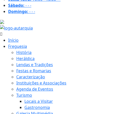
Sábado:
-
-
-
Domingo:
-
-
-
19.5 ºC
Início
Freguesia
História
Heráldica
Lendas e Tradições
Festas e Romarias
Caracterização
Instituições e Associações
Agenda de Eventos
Turismo
Locais a Visitar
Gastronomia
Galeria Multimédia