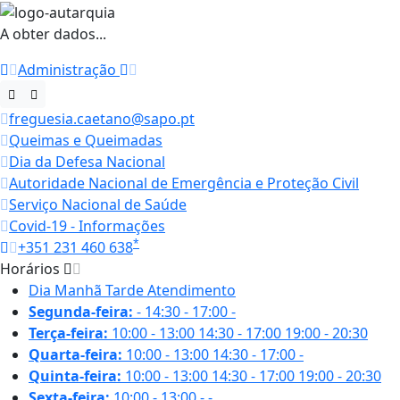
A obter dados...
Administração
freguesia.caetano@sapo.pt
Queimas e Queimadas
Dia da Defesa Nacional
Autoridade Nacional de Emergência e Proteção Civil
Serviço Nacional de Saúde
Covid-19 - Informações
*
+351 231 460 638
Horários
Dia
Manhã
Tarde
Atendimento
Segunda-feira:
-
14:30 - 17:00
-
Terça-feira:
10:00 - 13:00
14:30 - 17:00
19:00 - 20:30
Quarta-feira:
10:00 - 13:00
14:30 - 17:00
-
Quinta-feira:
10:00 - 13:00
14:30 - 17:00
19:00 - 20:30
Sexta-feira:
10:00 - 13:00
-
-