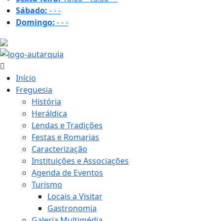
Sábado:
-
-
-
Domingo:
-
-
-
29 ºC
Início
Freguesia
História
Heráldica
Lendas e Tradições
Festas e Romarias
Caracterização
Instituições e Associações
Agenda de Eventos
Turismo
Locais a Visitar
Gastronomia
Galeria Multimédia