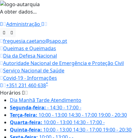
A obter dados...
Administração
freguesia.caetano@sapo.pt
Queimas e Queimadas
Dia da Defesa Nacional
Autoridade Nacional de Emergência e Proteção Civil
Serviço Nacional de Saúde
Covid-19 - Informações
*
+351 231 460 638
Horários
Dia
Manhã
Tarde
Atendimento
Segunda-feira:
-
14:30 - 17:00
-
Terça-feira:
10:00 - 13:00
14:30 - 17:00
19:00 - 20:30
Quarta-feira:
10:00 - 13:00
14:30 - 17:00
-
Quinta-feira:
10:00 - 13:00
14:30 - 17:00
19:00 - 20:30
Sexta-feira:
10:00 - 13:00
-
-