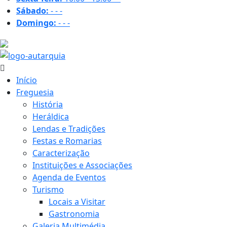
Sábado:
-
-
-
Domingo:
-
-
-
28 ºC
Início
Freguesia
História
Heráldica
Lendas e Tradições
Festas e Romarias
Caracterização
Instituições e Associações
Agenda de Eventos
Turismo
Locais a Visitar
Gastronomia
Galeria Multimédia