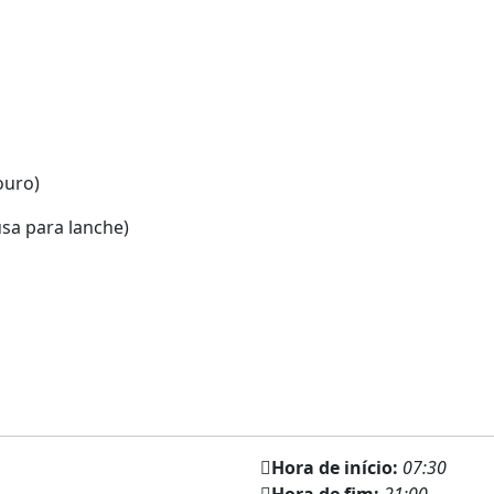
Douro)
usa para lanche)
Hora de início:
07:30
Hora de fim:
21:00