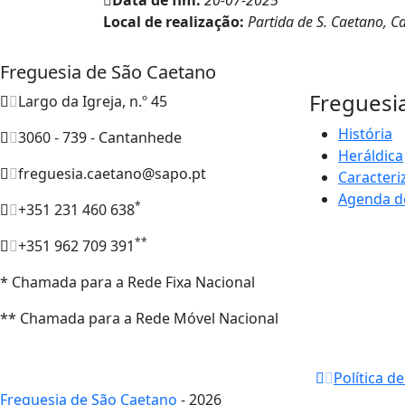
Local de realização:
Partida de S. Caetano, C
Freguesia de São Caetano
Freguesi
Largo da Igreja, n.º 45
História
3060 - 739 - Cantanhede
Heráldica
freguesia.caetano@sapo.pt
Caracteri
Agenda d
*
+351 231 460 638
**
+351 962 709 391
* Chamada para a Rede Fixa Nacional
** Chamada para a Rede Móvel Nacional
Política d
Freguesia de São Caetano
- 2026