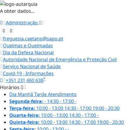
A obter dados...
Administração
freguesia.caetano@sapo.pt
Queimas e Queimadas
Dia da Defesa Nacional
Autoridade Nacional de Emergência e Proteção Civil
Serviço Nacional de Saúde
Covid-19 - Informações
*
+351 231 460 638
Horários
Dia
Manhã
Tarde
Atendimento
Segunda-feira:
-
14:30 - 17:00
-
Terça-feira:
10:00 - 13:00
14:30 - 17:00
19:00 - 20:30
Quarta-feira:
10:00 - 13:00
14:30 - 17:00
-
Quinta-feira:
10:00 - 13:00
14:30 - 17:00
19:00 - 20:30
Sexta-feira:
10:00 - 13:00
-
-